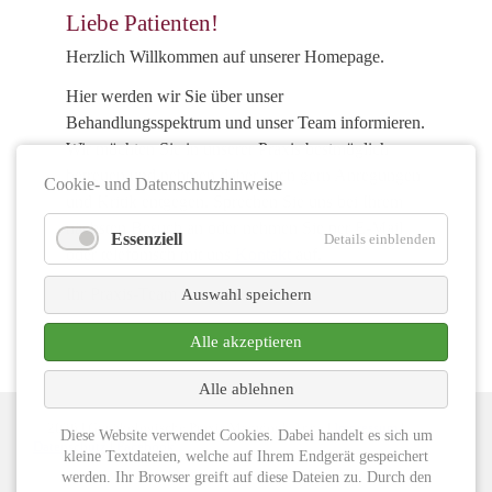
Liebe Patienten!
Herzlich Willkommen auf unserer Homepage.
Hier werden wir Sie über unser
Behandlungsspektrum und unser Team informieren.
Wir möchten Sie in unserer Praxis bestmöglich
betreuen und nehmen daher auch gern Anregungen
Cookie- und Datenschutzhinweise
und Kritik entgegen. Sprechen Sie uns bei Ihrem
nächsten Besuch an oder nehmen Sie per E-Mail
Essenziell
Details einblenden
oder telefonisch mit uns
Kontakt
auf.
Ihr Praxis-Team
Auswahl speichern
Alle akzeptieren
Alle ablehnen
© 2026 | Gynäkologische Praxis Mamdouh Anne |
Impressum
|
Diese Website verwendet Cookies. Dabei handelt es sich um
Datenschutz
|
Facebook
kleine Textdateien, welche auf Ihrem Endgerät gespeichert
werden. Ihr Browser greift auf diese Dateien zu. Durch den